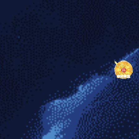
99.2%
欺诈行为识别
级
别与权限隔离，为fb体育官网平台用户建立第一道防
障数据在FB体育(中国)官方网站体系中传输过程的完整