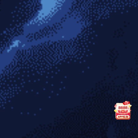
配日志溯源功能，协助事后安全验证与应急响应。
时分析处理，防止可疑操作对平台正常秩序造成干
。