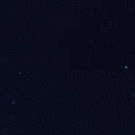
使命
台，我们始终以科技驱动、服务导向为核心，力求
的体育数据与直播生态。
B体育(中国)官方网站积极拓展创新边界，以高效
成独有的技术优势与服务口碑。