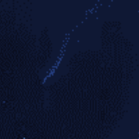
利用fb体育官网
响应速度