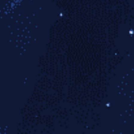
智能引擎实时数据快照
构建的智能分析系统，实时捕捉各项运行数据，提升平台的响应
AI推荐准确率
稳定上传速率