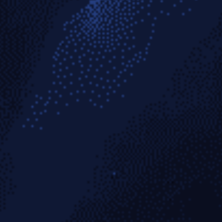
移。
推荐。
适合FB体育(中国)官方网站用户快速上手。