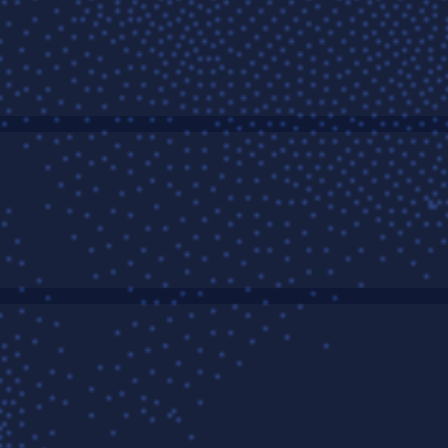
fb体育官网公司简介
综合体育赛事直播与数据服务平台，专注于为体育迷打造高
步
等核心功能，为用户提供一站式的FB体育(中国)官方网站
构稳定高效，全面适配 APP、PC 和移动网页端。在东南
获得便捷、可靠的服务体验。