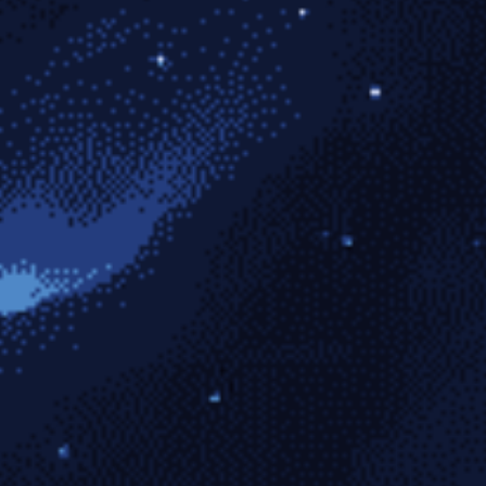
v6.3.0 · 发布于 2025年10月
新增跨设备同步机制，收藏与偏好可随账号迁
推荐系统升级，结合用户习惯提供个性化赛事
新增教学视频栏目，涵盖常见赛制与操作流程，
修复部分小屏机型按钮显示异常问题。
v6.2.0 · 发布于 2025年8月
v6.1.3 · 发布于 2025年6月